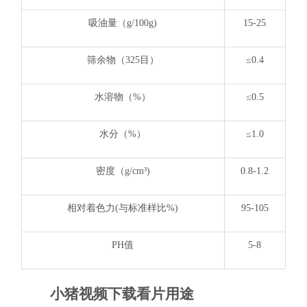
吸油量（g/100g)
15-25
筛余物（325目）
≤0.4
水溶物（%）
≤0.5
水分（%）
≤1.0
密度（g/cm³)
0.8-1.2
相对着色力(与标准样比%)
95-105
PH值
5-8
小猪视频下载看片用途