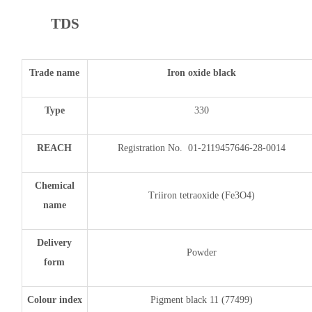
TDS
Trade name
Iron oxide black
Type
330
REACH
Registration No. 01-2119457646-28-0014
Chemical
Triiron tetraoxide (Fe3O4)
name
Delivery
Powder
form
Colour index
Pigment black 11 (77499)