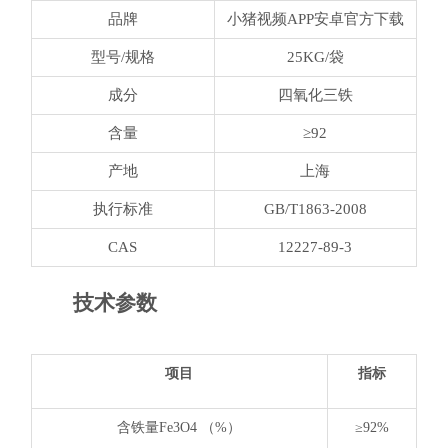
品牌
小猪视频APP安卓官方下载
型号/规格
25KG/袋
成分
四氧化三铁
含量
≥92
产地
上海
执行标准
GB/T1863-2008
CAS
12227-89-3
技术参数
项目
指标
含铁量Fe3O4 （%）
≥92%