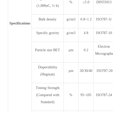
%
≤5.0
DIN55913
(1,000oC, ½ h)
Bulk density
g/cm3
0.8~1.2
ISO787-11
Specifications
Specific gravity
g/cm3
4.8
ISO787-10
Electron
Particle size BET
μm
0.2
Micrographs
Dispersibility
μm
20/30/40
ISO787-20
(Hegman)
Tinting Strength
(Compared with
%
95~105
ISO787-24
Standard)