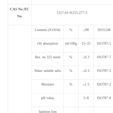
CAS No./EC
1317-61-9/215-277-5
No.
Contents (Fe3O4)
%
≥90
ISO1248
Oil absorption
ml/100g
15~25
ISO787-5
Res. on 325 mesh
%
≤0.3
ISO787-7
Water soluble salts
%
≤0.3
ISO787-3
Moisture
%
≤1.5
ISO787-2
pH value
5~8
ISO787-9
Ignition loss